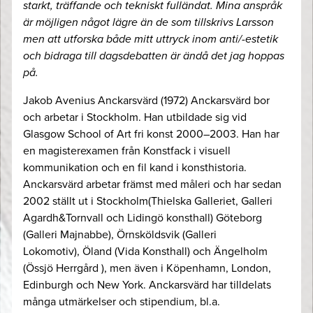
starkt, träffande och tekniskt fulländat. Mina anspråk
är möjligen något lägre än de som tillskrivs Larsson
men att utforska både mitt uttryck inom anti/-estetik
och bidraga till dagsdebatten är ändå det jag hoppas
på.
Jakob Avenius Anckarsvärd (1972) Anckarsvärd bor
och arbetar i Stockholm. Han utbildade sig vid
Glasgow School of Art fri konst 2000–2003. Han har
en magisterexamen från Konstfack i visuell
kommunikation och en fil kand i konsthistoria.
Anckarsvärd arbetar främst med måleri och har sedan
2002 ställt ut i Stockholm(Thielska Galleriet, Galleri
Agardh&Tornvall och Lidingö konsthall) Göteborg
(Galleri Majnabbe), Örnsköldsvik (Galleri
Lokomotiv), Öland (Vida Konsthall) och Ängelholm
(Össjö Herrgård ), men även i Köpenhamn, London,
Edinburgh och New York. Anckarsvärd har tilldelats
många utmärkelser och stipendium, bl.a.